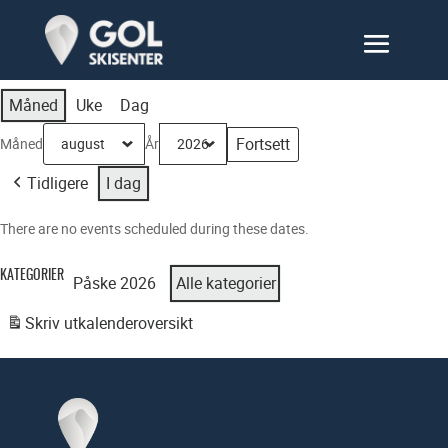
Måned
Uke
Dag
Måned
År
Tidligere
I dag
There are no events scheduled during these dates.
KATEGORIER
Påske 2026
Alle kategorier
Skriv ut
kalenderoversikt